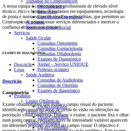
Trabalhar no Centrooptico®
A nossa equipa é constituída por profissionais de elevado nível
Oportunidades
técnico, ético e humano. Apostamos em equipamentos, tecnologia
Benefícios
de ponta e numa equipa de técnicos especialistas, que permitem ao
Candidatura Espontânea
Centrooptico® proporcionar serviços diferenciados e merecer a
Academia
confiança de quem nos procura.
Responsabilidade Social
Serviços
Saúde Ocular
Consultas Optometria
Consultas Contactologia
EXAMES DE DIAGNÓSTICO
Consultas Oftalmologia
Exames de Diagnóstico
Atelier – Serviço UNIQUE
Descrição
Próteses oculares
Lojas
Saúde Auditiva
Consultas de Audiologia
Descrição
Consultas de Otorrino
Exames de diagnóstico
Campimetria
Produtos
Lentes Oftálmicas
Exame oftalmológico que avalia o campo visual do paciente,
Dicas/conselhos
identificando possíveis áreas de perda de visão ou alterações na
Lentes de Contacto
percepção visual periférica. Durante o exame, o paciente fixa o olhar
Dicas/Conselhos
num ponto central, enquanto luzes de intensidade variável aparecem
Óculos Graduados
em diferentes posições ao redor do campo visual. O objectivo é
Dicas/Conselhos
mapear a extensão e a sensibilidade da visão periférica. Este exame