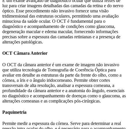
É um exame avançado de diagnóstico ocular que utiliza feixes de
luz para criar imagens detalhadas das camadas da retina e do nervo
óptico. Esse procedimento não invasivo fornece uma visão
tridimensional das estruturas oculares, permitindo uma avaliação
minuciosa da saúde ocular. O OCT é fundamental para o
diagnóstico e acompanhamento de condições como glaucoma,
degeneração macular e edema macular, fornecendo informações
precisas sobre a espessura das camadas retinianas e a presença de
alterações patológicas.
OCT Câmara Anterior
O OCT da câmara anterior é um exame de imagem não invasivo
que utiliza tecnologia de Tomografia de Coerência Óptica para
avaliar em detalhe as estruturas da parte da frente do olho, como a
córnea, a íris e o ângulo iridocorneano. Permite obter cortes
transversais de alta resolução, analisar a espessura corneana, a
profundidade da câmara anterior e a anatomia do ângulo, essenciais
no diagnóstico e acompanhamento de doenças como o glaucoma, as
alterações corneanas e as complicações pós-cirúrgicas.
Paquimetria
Permite medir a espessura da córnea. Serve para determinar a real
pressão intra-ocular do olho, e é necessário para o acompanhamento