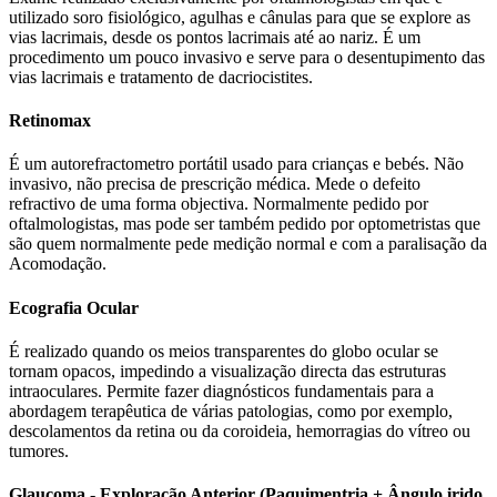
utilizado soro fisiológico, agulhas e cânulas para que se explore as
vias lacrimais, desde os pontos lacrimais até ao nariz. É um
procedimento um pouco invasivo e serve para o desentupimento das
vias lacrimais e tratamento de dacriocistites.
Retinomax
É um autorefractometro portátil usado para crianças e bebés. Não
invasivo, não precisa de prescrição médica. Mede o defeito
refractivo de uma forma objectiva. Normalmente pedido por
oftalmologistas, mas pode ser também pedido por optometristas que
são quem normalmente pede medição normal e com a paralisação da
Acomodação.
Ecografia Ocular
É realizado quando os meios transparentes do globo ocular se
tornam opacos, impedindo a visualização directa das estruturas
intraoculares. Permite fazer diagnósticos fundamentais para a
abordagem terapêutica de várias patologias, como por exemplo,
descolamentos da retina ou da coroideia, hemorragias do vítreo ou
tumores.
Glaucoma - Exploração Anterior (Paquimentria + Ângulo irido