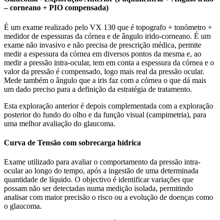
– corneano + PIO compensada)
É um exame realizado pelo VX 130 que é topografo + tonómetro +
medidor de espessuras da córnea e de ângulo irido-corneano. É um
exame não invasivo e não precisa de prescrição médica, permite
medir a espessura da córnea em diversos pontos da mesma e, ao
medir a pressão intra-ocular, tem em conta a espessura da córnea e o
valor da pressão é compensado, logo mais real da pressão ocular.
Mede também o ângulo que a iris faz com a córnea o que dá mais
um dado preciso para a definição da estratégia de tratamento.
Esta exploração anterior é depois complementada com a exploração
posterior do fundo do olho e da função visual (campimetria), para
uma melhor avaliação do glaucoma.
Curva de Tensão com sobrecarga hídrica
Exame utilizado para avaliar o comportamento da pressão intra-
ocular ao longo do tempo, após a ingestão de uma determinada
quantidade de líquido. O objectivo é identificar variações que
possam não ser detectadas numa medição isolada, permitindo
analisar com maior precisão o risco ou a evolução de doenças como
o glaucoma.