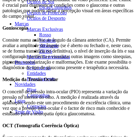
Óculos de Sol
é crucial para diagnosticar condições como o glaucoma e outras
Dicas/Conselhos
patologias que podem afetar a percepção visual em áreas específicas
Óculos de Protecção
do campo visual.
Óculos de Desporto
Marcas
Gonioscopia
Marcas Exclusivas
Rosso
Consiste numa análise ao ângulo da câmara anterior (CA). Permite
Vaiolens
avaliar a amplitude do ângulo (se é aberto ou fechado e, neste caso,
Silhouette
se de forma transitória ou definitiva), o nível de inserção da íris e sua
ZEISS
configuração periférica e visualizar outras imagens como sinequias,
Marcas Representadas
pigmento, vascularização e malformações. Este exame possibilita o
Protocolos
diagnóstico do tipo de glaucoma presente e terapêutica necessária.
Seguradoras
Entidades
Financiamento
Medição da Tensão Ocular
Novidades
Blog
O conceito de pressão intra-ocular (PIO) representa a variação da
Campanhas
pressão no interior do olho. A medição é realizada através da
Lojas
aplanação, sendo este um procedimento de excelência clínica, uma
Contactos
vez que a pressão intra-ocular é o factor de risco mais conhecido e
Teste de Visão
estudado para a neuropatia óptica glaucomatosa.
OCT (Tomografia Coerência Óptica)