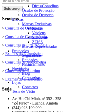
Óculos de Sol
Dicas/Conselhos
Óculos de Protecção
Óculos de Desporto
Serviços
Marcas
Marcas Exclusivas
>
Consulta de Optometria
Rosso
Vaiolens
>
Consulta de Contactologia
Silhouette
ZEISS
>
Consultas de Oftalmologia
Marcas Representadas
Protocolos
>
Exames de Diagnóstico
Seguradoras
Entidades
>
Consultas de Audiometria
Financiamento
Novidades
>
Consultas de Otorrino
Blog
Campanhas
>
Exames de Diagnóstico
Lojas
Contactos
Sede
Teste de Visão
Av. Ho Chi Minh, nº 352 - 358
"Zé Pirão" - Luanda, Angola
(244) 923 190 900