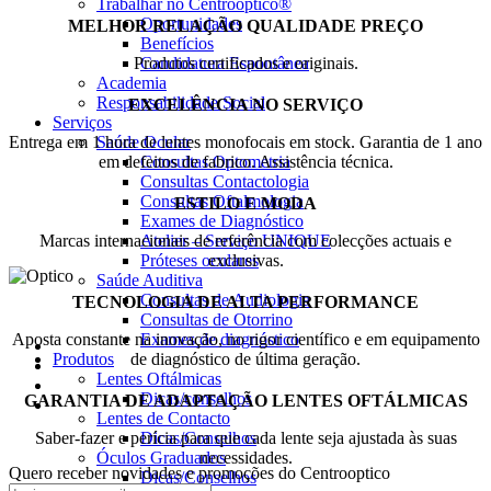
Trabalhar no Centrooptico®
Oportunidades
MELHOR RELAÇÃO QUALIDADE PREÇO
Benefícios
Produtos certificados e originais.
Candidatura Espontânea
Academia
Responsabilidade Social
EXCELÊNCIA NO SERVIÇO
Serviços
Entrega em 1 hora de lentes monofocais em stock. Garantia de 1 ano
Saúde Ocular
em defeitos de fabrico. Assistência técnica.
Consultas Optometria
Consultas Contactologia
Consultas Oftalmologia
ESTILO E MODA
Exames de Diagnóstico
Marcas internacionais de referência com colecções actuais e
Atelier – Serviço UNIQUE
exclusivas.
Próteses oculares
Saúde Auditiva
Consultas de Audiologia
TECNOLOGIA DE ALTA PERFORMANCE
Consultas de Otorrino
Aposta constante na inovação, no rigor científico e em equipamento
Exames de diagnóstico
de diagnóstico de última geração.
Produtos
Lentes Oftálmicas
Dicas/conselhos
GARANTIA DE ADAPTAÇÃO LENTES OFTÁLMICAS
Lentes de Contacto
Saber-fazer e perícia para que cada lente seja ajustada às suas
Dicas/Conselhos
necessidades.
Óculos Graduados
Quero receber novidades e promoções do Centrooptico
Dicas/Conselhos