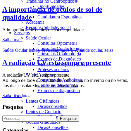
Trabalhar no Centrooptico®
Oportunidades
A importância de óculos de sol de
Benefícios
qualidade
Candidatura Espontânea
Academia
Responsabilidade Social
A importância de óculos de sol de qualidade.
Serviços
Saúde Ocular
Saiba mais
Consultas Optometria
Consultas Contactologia
Categorias
Tags
Saúde Ocular
lentes
,
protecção raios UV
,
saude ocular
,
zeiss
Consultas Oftalmologia
Exames de Diagnóstico
A radiação UV está sempre presente
Atelier – Serviço UNIQUE
Próteses oculares
Saúde Auditiva
A radiação UV está sempre presente.
Consultas de Audiologia
Ao longo de todo o ano, durante todo o dia, no inverno ou no verão,
Consultas de Otorrino
nos dias ensolarados e até nos dias nublados.
Exames de diagnóstico
Saiba mais
Produtos
Lentes Oftálmicas
Pesquisa
Dicas/conselhos
Lentes de Contacto
Dicas/Conselhos
Pesquisar
Óculos Graduados
por:
Dicas/Conselhos
Categorias