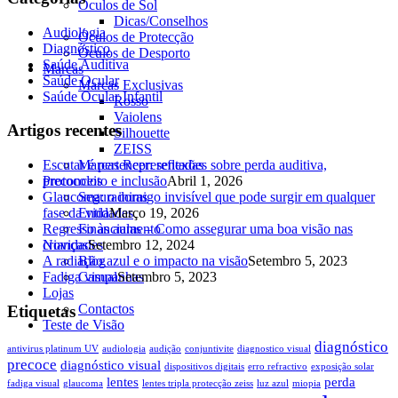
Óculos de Sol
Dicas/Conselhos
Audiologia
Óculos de Protecção
Diagnóstico
Óculos de Desporto
Saúde Auditiva
Marcas
Saúde Ocular
Marcas Exclusivas
Saúde Ocular Infantil
Rosso
Vaiolens
Artigos recentes
Silhouette
ZEISS
Escutar é pertencer: reflexões sobre perda auditiva,
Marcas Representadas
Protocolos
preconceito e inclusão
Abril 1, 2026
Glaucoma: o inimigo invisível que pode surgir em qualquer
Seguradoras
fase da vida
Entidades
Março 19, 2026
Regresso às aulas – Como assegurar uma boa visão nas
Financiamento
Novidades
crianças
Setembro 12, 2024
A radiação azul e o impacto na visão
Blog
Setembro 5, 2023
Fadiga visual
Campanhas
Setembro 5, 2023
Lojas
Contactos
Etiquetas
Teste de Visão
diagnóstico
antivirus platinum UV
audiologia
audição
conjuntivite
diagnostico visual
precoce
diagnóstico visual
dispositivos digitais
erro refractivo
exposição solar
lentes
perda
fadiga visual
glaucoma
lentes tripla protecção zeiss
luz azul
miopia