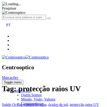
Pesquisar
PT
Centrooptico
Marcações
Toggle menu
Tag:
protecção raios UV
Conheça-nos
Quem Somos
Missão, Visão, Valores
Compromissos
Categorias
Tags
Saúde Ocular
exposição solar
,
óculos de sol
,
protecção raios UV