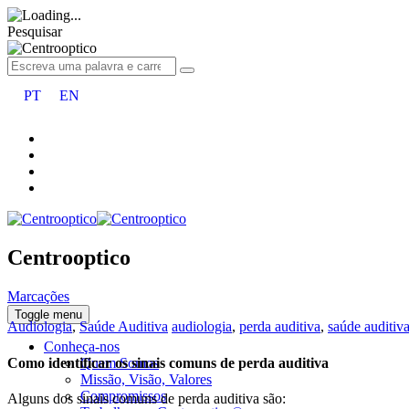
Pesquisar
PT
EN
Centrooptico
Marcações
Toggle menu
Categorias
Tags
Audiologia
,
Saúde Auditiva
audiologia
,
perda auditiva
,
saúde auditiv
Conheça-nos
Como identificar os sinais comuns de perda auditiva
Quem Somos
Missão, Visão, Valores
Compromissos
Alguns dos sinais comuns de perda auditiva são: