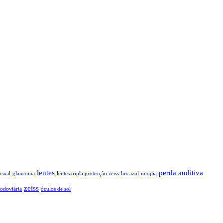
lentes
perda auditiva
isual
glaucoma
lentes tripla protecção zeiss
luz azul
miopia
zeiss
rodoviária
óculos de sol