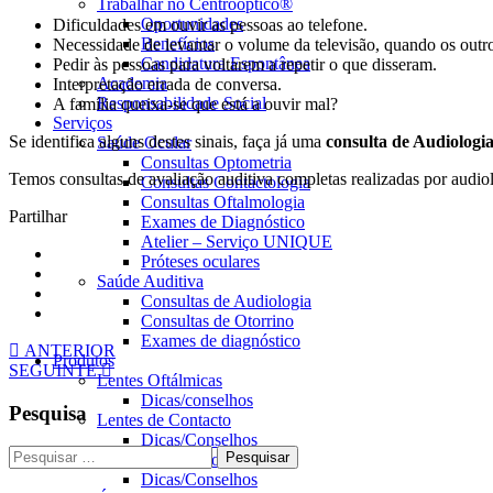
Trabalhar no Centrooptico®
Oportunidades
Dificuldades em ouvir as pessoas ao telefone.
Benefícios
Necessidade de levantar o volume da televisão, quando os outr
Candidatura Espontânea
Pedir às pessoas para voltarem a repetir o que disseram.
Academia
Interpretação errada de conversa.
Responsabilidade Social
A família queixa-se que está a ouvir mal?
Serviços
Se identifica alguns destes sinais, faça já uma
consulta de Audiologi
Saúde Ocular
Consultas Optometria
Temos consultas de avaliação auditiva completas realizadas por audiol
Consultas Contactologia
Consultas Oftalmologia
Partilhar
Exames de Diagnóstico
Atelier – Serviço UNIQUE
Próteses oculares
Saúde Auditiva
Consultas de Audiologia
Consultas de Otorrino
Exames de diagnóstico
ANTERIOR
Produtos
SEGUINTE
Lentes Oftálmicas
Dicas/conselhos
Pesquisa
Lentes de Contacto
Dicas/Conselhos
Pesquisar
Óculos Graduados
por:
Dicas/Conselhos