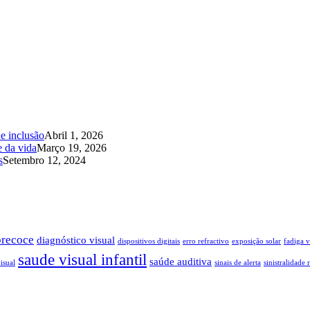
 e inclusão
Abril 1, 2026
e da vida
Março 19, 2026
s
Setembro 12, 2024
precoce
diagnóstico visual
dispositivos digitais
erro refractivo
exposição solar
fadiga v
saude visual infantil
saúde auditiva
isual
sinais de alerta
sinistralidade 